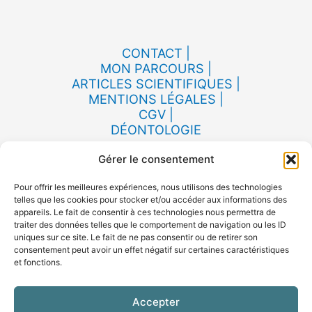
CONTACT |
MON PARCOURS |
ARTICLES SCIENTIFIQUES |
MENTIONS LÉGALES |
CGV |
DÉONTOLOGIE
Gérer le consentement
Pour offrir les meilleures expériences, nous utilisons des technologies
telles que les cookies pour stocker et/ou accéder aux informations des
LinkedIn
Instagram
appareils. Le fait de consentir à ces technologies nous permettra de
traiter des données telles que le comportement de navigation ou les ID
Facebook
uniques sur ce site. Le fait de ne pas consentir ou de retirer son
consentement peut avoir un effet négatif sur certaines caractéristiques
et fonctions.
Accepter
Consultation en VISIO et à Montauban à