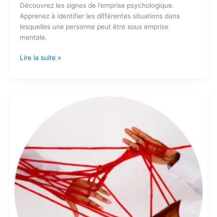
Découvrez les signes de l’emprise psychologique.
Apprenez à identifier les différentes situations dans
lesquelles une personne peut être sous emprise
mentale.
Lire la suite »
Comment
se
libérer
d’une
emprise
amoureuse
?