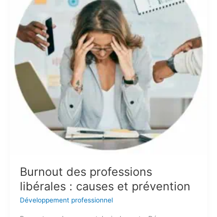
:
causes
et
prévention
Burnout des professions
libérales : causes et prévention
Développement professionnel