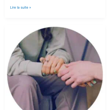
Lire la suite »
Aider
une
personne
sous
emprise
psychologique