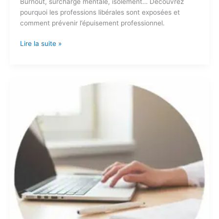
Burnout, surcharge mentale, isolement… Découvrez
pourquoi les professions libérales sont exposées et
comment prévenir l’épuisement professionnel.
Lire la suite »
Quelle
efficacité
pour
une
consultation
avec
un
psychologue
en
visio
?