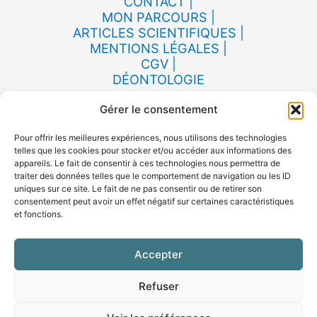
CONTACT |
MON PARCOURS |
ARTICLES SCIENTIFIQUES |
MENTIONS LÉGALES |
CGV |
DÉONTOLOGIE
Gérer le consentement
Pour offrir les meilleures expériences, nous utilisons des technologies
telles que les cookies pour stocker et/ou accéder aux informations des
LinkedIn
Instagram
appareils. Le fait de consentir à ces technologies nous permettra de
traiter des données telles que le comportement de navigation ou les ID
Facebook
uniques sur ce site. Le fait de ne pas consentir ou de retirer son
consentement peut avoir un effet négatif sur certaines caractéristiques
et fonctions.
Accepter
Consultation en VISIO et à Montauban à
l'espace santé Montalbanord, 1901 Bd
Refuser
chantilly 82000 Montauban​.