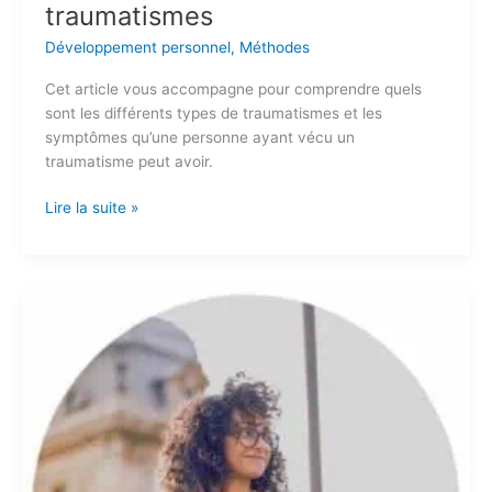
traumatismes
Développement personnel
,
Méthodes
Cet article vous accompagne pour comprendre quels
sont les différents types de traumatismes et les
symptômes qu’une personne ayant vécu un
traumatisme peut avoir.
Lire la suite »
Comment
ne
pas
stresser
pour
la
rentrée
?