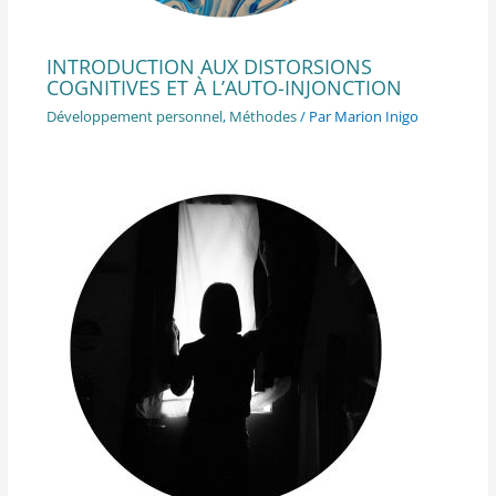
INTRODUCTION AUX DISTORSIONS
COGNITIVES ET À L’AUTO-INJONCTION
Développement personnel
,
Méthodes
/ Par
Marion Inigo